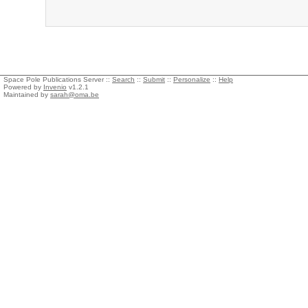
Space Pole Publications Server ::
Search
::
Submit
::
Personalize
::
Help
Powered by
Invenio
v1.2.1
Maintained by
sarah@oma.be