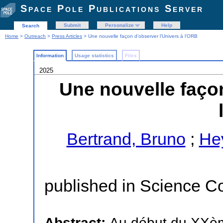
Space Pole Publications Server
Submit
Personalize
Help
Search
Home
>
Outreach
>
Press Articles
> Une nouvelle façon d’observer l’Univers à l’ORB
Information
Usage statistics
Files
2025
Une nouvelle façon
Bertrand, Bruno
;
He
published in Science C
Abstract:
Au début du XXème