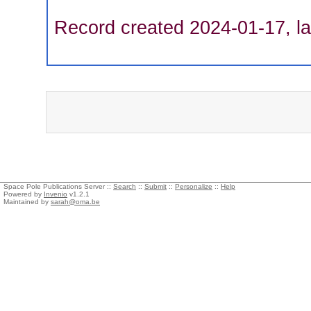
Record created 2024-01-17, la
Space Pole Publications Server ::
Search
::
Submit
::
Personalize
::
Help
Powered by
Invenio
v1.2.1
Maintained by
sarah@oma.be