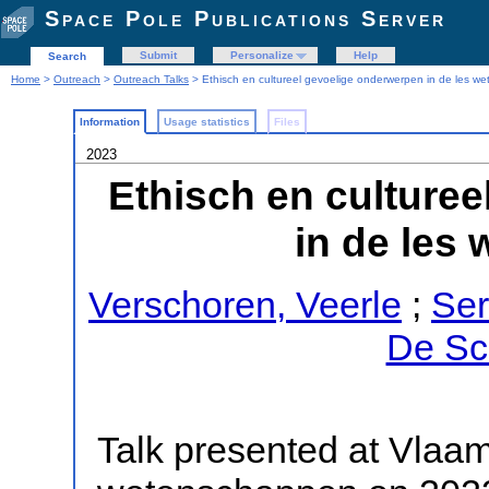
Space Pole Publications Server
Submit
Personalize
Help
Search
Home
>
Outreach
>
Outreach Talks
> Ethisch en cultureel gevoelige onderwerpen in de les 
Information
Usage statistics
Files
2023
Ethisch en culture
in de les
Verschoren, Veerle
;
Ser
De Sch
Talk presented at Vlaam